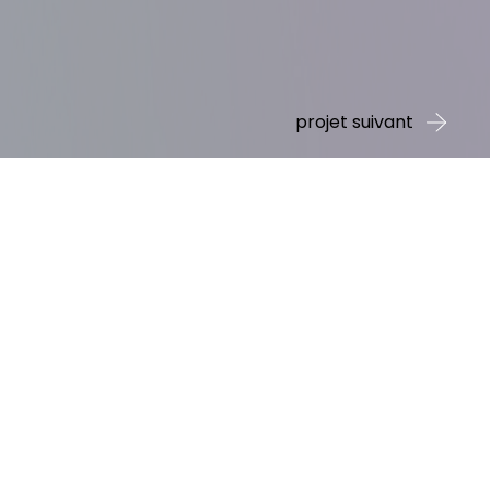
projet suivant
imbourg, avec une longue
t fabriqués afin de créer
fants. Le but de ces jeux
 puissent créer eux-mêmes
n digitaux et print ainsi
 également fait appel à
ur marque : Wombat Plus.