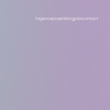
l’agence
projets
blog
jobs
contact