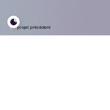
projet précédent
#Branding
#Digital
#Print
#Web