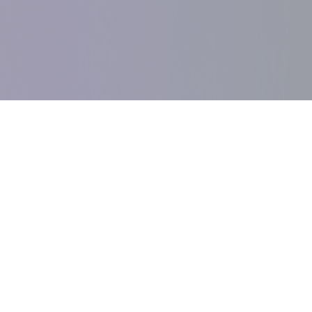
Play n’ Wood, une société familiale basée dans à L
expérience dans les jeux de jardin en bois. Ceux-ci son
un univers dynamique, sportif et sécurisant pour les en
est de stimuler les enfants de manière saine, qu’ils
leur propre univers, leur propre histoire.
Notre équipe a réalisé divers supports de communicatio
que le relifting de leur site web. Play n’ Wood a
Brainmade pour la création de l’identité visuelle de le