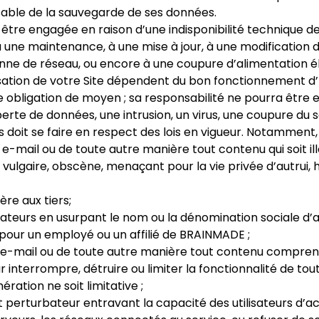
sable de la sauvegarde de ses données.
tre engagée en raison d’une indisponibilité technique de 
ne maintenance, à une mise à jour, à une modification du 
nne de réseau, ou encore à une coupure d’alimentation él
lisation de votre Site dépendent du bon fonctionnement d
e obligation de moyen ; sa responsabilité ne pourra êt
a perte de données, une intrusion, un virus, une coupure du 
ns doit se faire en respect des lois en vigueur. Notamment, 
-mail ou de toute autre manière tout contenu qui soit illé
 vulgaire, obscène, menaçant pour la vie privée d’autrui, 
re aux tiers;
lisateurs en usurpant le nom ou la dénomination sociale d
pour un employé ou un affilié de BRAINMADE ;
r e-mail ou de toute autre manière tout contenu comprena
terrompre, détruire ou limiter la fonctionnalité de tout lo
ation ne soit limitative ;
perturbateur entravant la capacité des utilisateurs d’ac