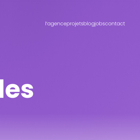
l’agence
projets
blog
jobs
contact
les