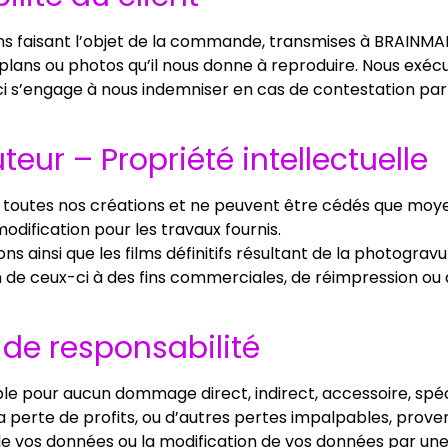
s faisant l’objet de la commande, transmises à BRAINMADE.
plans ou photos qu’il nous donne à reproduire. Nous exéc
-ci s’engage à nous indemniser en cas de contestation par 
uteur – Propriété intellectuelle
ur toutes nos créations et ne peuvent être cédés que moy
odification pour les travaux fournis.
s ainsi que les films définitifs résultant de la photogravu
ion de ceux-ci à des fins commerciales, de réimpression ou
n de responsabilité
 pour aucun dommage direct, indirect, accessoire, spéci
te de profits, ou d’autres pertes impalpables, provenant
on de vos données ou la modification de vos données par u