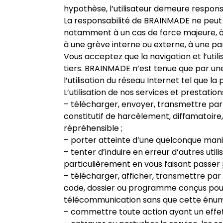
hypothèse, l’utilisateur demeure respon
La responsabilité de BRAINMADE ne peut ê
notamment à un cas de force majeure, à u
à une grève interne ou externe, à une pa
Vous acceptez que la navigation et l’uti
tiers. BRAINMADE n’est tenue que par un
l’utilisation du réseau Internet tel que l
L’utilisation de nos services et prestatio
– télécharger, envoyer, transmettre par e
constitutif de harcèlement, diffamatoire,
répréhensible ;
– porter atteinte d’une quelconque maniè
– tenter d’induire en erreur d’autres uti
particulièrement en vous faisant passer 
– télécharger, afficher, transmettre pa
code, dossier ou programme conçus pour in
télécommunication sans que cette énumér
– commettre toute action ayant un effet 