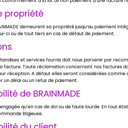
conformément à la loi. Le non paiement d’une facture ren
e propriété
RAINMADE demeurent sa propriété jusqu’au paiement intégral
i-ci ou de tout tiers en cas de défaut de paiement.
ons
ndises et services fournis doit nous parvenir par recom
a facture. Toute réclamation concernant nos factures doi
leur réception. A défaut elles seront considérées comme
r un délai ou un refus de paiement.
bilité de BRAINMADE
ngagée qu’en cas de dol ou de faute lourde. En tout état
ommande litigieuse.
ilité du client