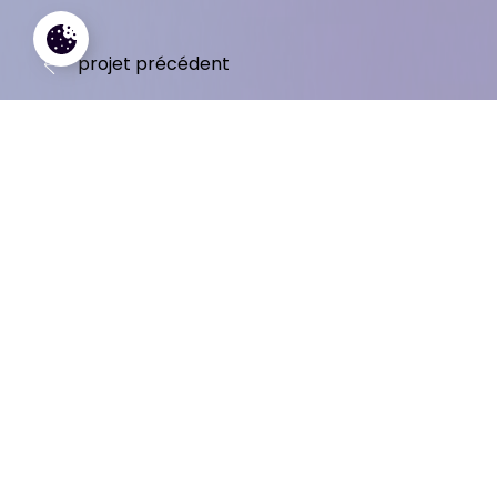
projet précédent
#Branding
#Print