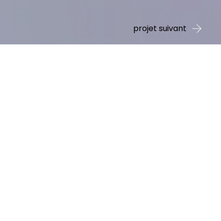
projet suivant
depuis plus de 30 ans dans
vité se base sur 6 piliers
ollègues, clients,
entreprise familiale
cter ses engagements.
 le meilleur d’eux-
par l’écoute attentive