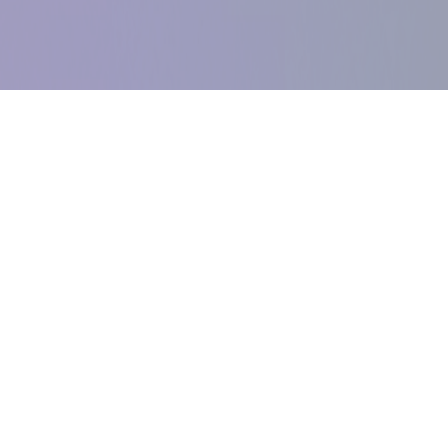
Stassen Électricité est une entreprise familiale active 
les domaines liés à l’électricité du bâtiment. Leur acti
principaux :
Honnêteté
: À la base de toute relation de confiance, c
fournisseurs et partenaires peuvent compter sur cette 
pour communiquer de manière transparente et respe
Satisfaction du client
: Leur but premier est de fournir
mêmes à leurs clients. Toute collaboration commence 
des besoins et la proposition d’une solution adaptées.