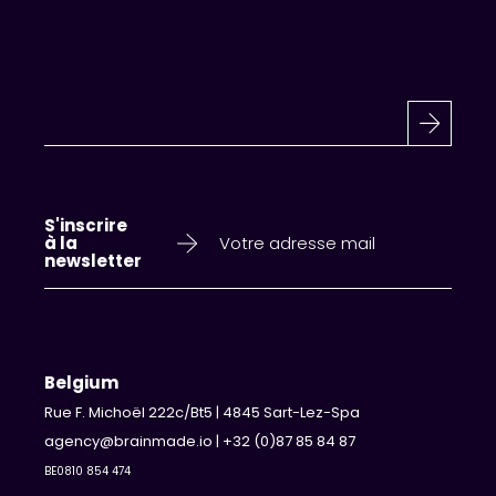
S'inscrire
à la
newsletter
Belgium
Rue F. Michoël 222c/Bt5 | 4845 Sart-Lez-Spa
agency@brainmade.io
|
+32 (0)87 85 84 87
BE0810 854 474